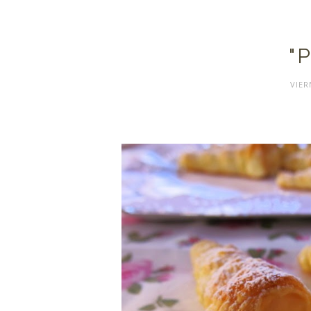
"
VIER