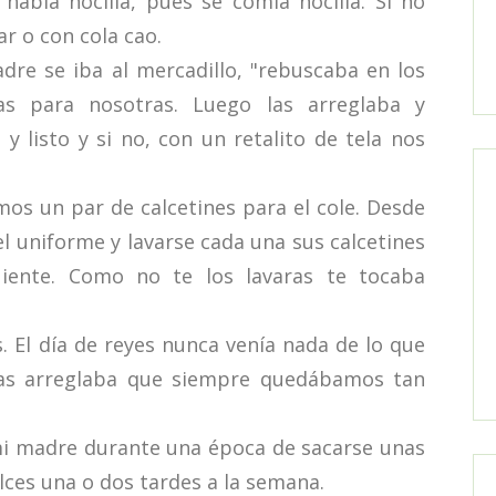
bía nocilla, pues se comía nocilla. Si no
r o con cola cao.
e se iba al mercadillo, "rebuscaba en los
as para nosotras. Luego las arreglaba y
y listo y si no, con un retalito de tela nos
 un par de calcetines para el cole. Desde
l uniforme y lavarse cada una sus calcetines
guiente. Como no te los lavaras te tocaba
 El día de reyes nunca venía nada de lo que
las arreglaba que siempre quedábamos tan
 madre durante una época de sacarse unas
ulces una o dos tardes a la semana.