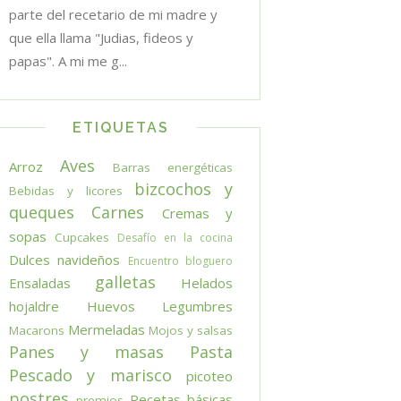
parte del recetario de mi madre y
que ella llama "Judias, fideos y
papas". A mi me g...
ETIQUETAS
Aves
Arroz
Barras energéticas
bizcochos y
Bebidas y licores
queques
Carnes
Cremas y
sopas
Cupcakes
Desafío en la cocina
Dulces navideños
Encuentro bloguero
galletas
Ensaladas
Helados
hojaldre
Huevos
Legumbres
Mermeladas
Macarons
Mojos y salsas
Panes y masas
Pasta
Pescado y marisco
picoteo
postres
Recetas básicas
premios