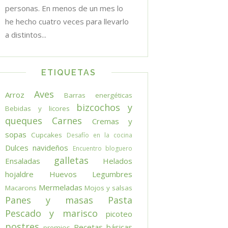
personas. En menos de un mes lo
he hecho cuatro veces para llevarlo
a distintos...
ETIQUETAS
Aves
Arroz
Barras energéticas
bizcochos y
Bebidas y licores
queques
Carnes
Cremas y
sopas
Cupcakes
Desafío en la cocina
Dulces navideños
Encuentro bloguero
galletas
Ensaladas
Helados
hojaldre
Huevos
Legumbres
Mermeladas
Macarons
Mojos y salsas
Panes y masas
Pasta
Pescado y marisco
picoteo
postres
Recetas básicas
premios