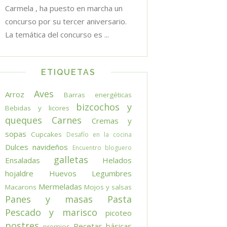
Carmela , ha puesto en marcha un
concurso por su tercer aniversario.
La temática del concurso es ...
ETIQUETAS
Aves
Arroz
Barras energéticas
bizcochos y
Bebidas y licores
queques
Carnes
Cremas y
sopas
Cupcakes
Desafío en la cocina
Dulces navideños
Encuentro bloguero
galletas
Ensaladas
Helados
hojaldre
Huevos
Legumbres
Mermeladas
Macarons
Mojos y salsas
Panes y masas
Pasta
Pescado y marisco
picoteo
postres
Recetas básicas
premios