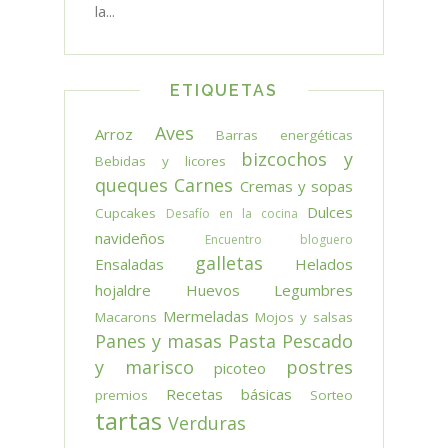
la...
ETIQUETAS
Aves
Arroz
Barras energéticas
bizcochos y
Bebidas y licores
queques
Carnes
Cremas y sopas
Dulces
Cupcakes
Desafío en la cocina
navideños
Encuentro bloguero
galletas
Ensaladas
Helados
hojaldre
Huevos
Legumbres
Mermeladas
Macarons
Mojos y salsas
Panes y masas
Pasta
Pescado
y marisco
postres
picoteo
Recetas básicas
premios
Sorteo
tartas
Verduras