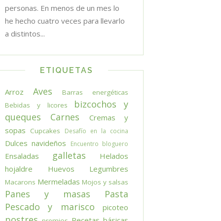
personas. En menos de un mes lo
he hecho cuatro veces para llevarlo
a distintos...
ETIQUETAS
Aves
Arroz
Barras energéticas
bizcochos y
Bebidas y licores
queques
Carnes
Cremas y
sopas
Cupcakes
Desafío en la cocina
Dulces navideños
Encuentro bloguero
galletas
Ensaladas
Helados
hojaldre
Huevos
Legumbres
Mermeladas
Macarons
Mojos y salsas
Panes y masas
Pasta
Pescado y marisco
picoteo
postres
Recetas básicas
premios