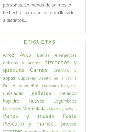
personas. En menos de un mes lo
he hecho cuatro veces para llevarlo
a distintos...
ETIQUETAS
Aves
Arroz
Barras energéticas
bizcochos y
Bebidas y licores
queques
Carnes
Cremas y
sopas
Cupcakes
Desafío en la cocina
Dulces navideños
Encuentro bloguero
galletas
Ensaladas
Helados
hojaldre
Huevos
Legumbres
Mermeladas
Macarons
Mojos y salsas
Panes y masas
Pasta
Pescado y marisco
picoteo
postres
Recetas básicas
premios