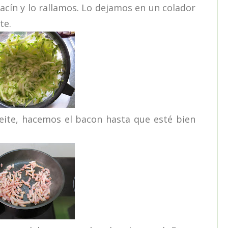
cín y lo rallamos. Lo dejamos en un colador
te.
ite, hacemos el bacon hasta que esté bien