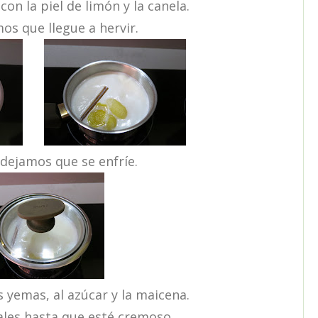
n la piel de limón y la canela.
s que llegue a hervir.
ejamos que se enfríe.
yemas, al azúcar y la maicena.
les hasta que esté cremoso.