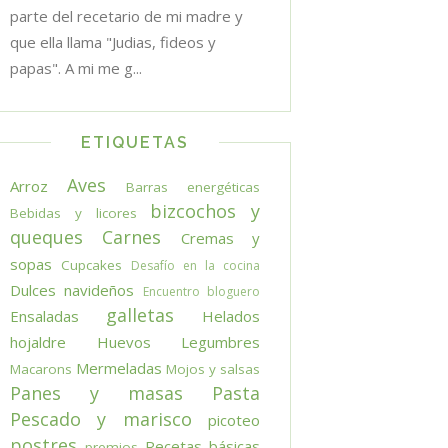
parte del recetario de mi madre y
que ella llama "Judias, fideos y
papas". A mi me g...
ETIQUETAS
Aves
Arroz
Barras energéticas
bizcochos y
Bebidas y licores
queques
Carnes
Cremas y
sopas
Cupcakes
Desafío en la cocina
Dulces navideños
Encuentro bloguero
galletas
Ensaladas
Helados
hojaldre
Huevos
Legumbres
Mermeladas
Macarons
Mojos y salsas
Panes y masas
Pasta
Pescado y marisco
picoteo
postres
Recetas básicas
premios