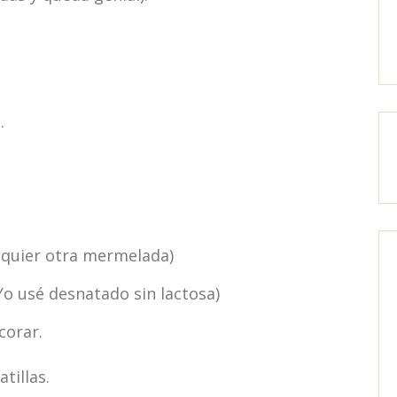
.
lquier otra mermelada)
Yo usé desnatado sin lactosa)
corar.
illas.