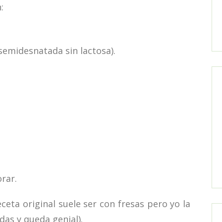
:
 semidesnatada sin lactosa).
rar.
ceta original suele ser con fresas pero yo la
as y queda genial).