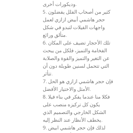
وديكورات أخرى.
5. كثير من أصحاب الفلل يفضلون
حجر هاشمي أبيض ازازي لعمل
واجهات الفيلات لتبدو في شكل
متألق ورائع.
6. تلك الأحجار تضيف على المكان
الفخامة والتميز، فلكل من يبحث
عن التغير والتميز والقوة والصلابة
التي تتحمل لسنين طويلة دون أن
تتأثر.
7. فإن حجر هاشمي ازازي هو الحل
الأمثل والاختيار الأفضل.
8. فكلا منا عندما يفكر في بناء فيلا
يكون كل تركيزه منصب على
الشكل الخارجي والتصميم الذي
يخطف الأنظار عند النظر إليه.
9. لذلك فإن حجر هاشمي ابيض