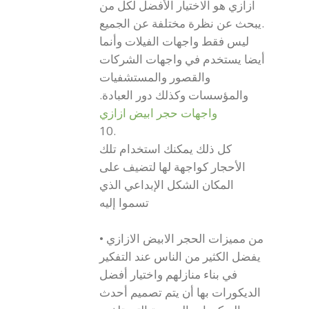
ازازي هو الاختيار الأفضل لكل من
يبحث عن نظرة مختلفة عن الجميع.
ليس فقط واجهات الفيلات وأنما
أيضا يستخدم في واجهات الشركات
والقصور والمستشفيات
والمؤسسات وكذلك دور العبادة.
واجهات حجر ابيض ازازي
10.
كل ذلك يمكنك استخدام تلك
الأحجار كواجهة لها لتضيف على
المكان الشكل الإبداعي الذي
تسموا إليه
• من مميزات الحجر الابيض الازازي
يفضل الكثير من الناس عند التفكير
في بناء منازلهم واختيار أفضل
الديكورات بها أن يتم تصميم أحدث