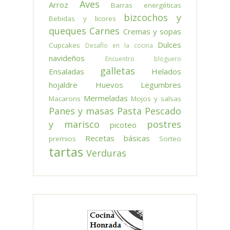
Aves
Arroz
Barras energéticas
bizcochos y
Bebidas y licores
queques
Carnes
Cremas y sopas
Dulces
Cupcakes
Desafío en la cocina
navideños
Encuentro bloguero
galletas
Ensaladas
Helados
hojaldre
Huevos
Legumbres
Mermeladas
Macarons
Mojos y salsas
Panes y masas
Pasta
Pescado
y marisco
postres
picoteo
Recetas básicas
premios
Sorteo
tartas
Verduras