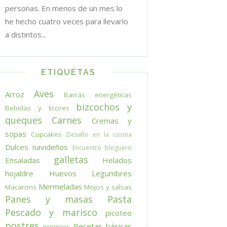
personas. En menos de un mes lo
he hecho cuatro veces para llevarlo
a distintos...
ETIQUETAS
Aves
Arroz
Barras energéticas
bizcochos y
Bebidas y licores
queques
Carnes
Cremas y
sopas
Cupcakes
Desafío en la cocina
Dulces navideños
Encuentro bloguero
galletas
Ensaladas
Helados
hojaldre
Huevos
Legumbres
Mermeladas
Macarons
Mojos y salsas
Panes y masas
Pasta
Pescado y marisco
picoteo
postres
Recetas básicas
premios