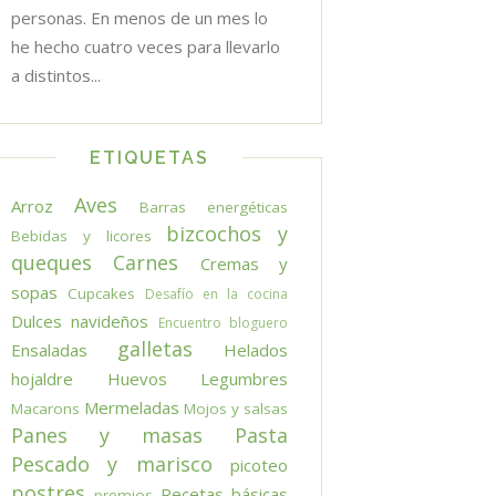
personas. En menos de un mes lo
he hecho cuatro veces para llevarlo
a distintos...
ETIQUETAS
Aves
Arroz
Barras energéticas
bizcochos y
Bebidas y licores
queques
Carnes
Cremas y
sopas
Cupcakes
Desafío en la cocina
Dulces navideños
Encuentro bloguero
galletas
Ensaladas
Helados
hojaldre
Huevos
Legumbres
Mermeladas
Macarons
Mojos y salsas
Panes y masas
Pasta
Pescado y marisco
picoteo
postres
Recetas básicas
premios