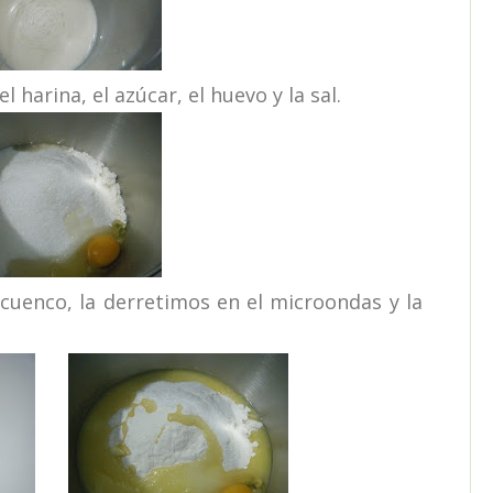
 harina, el azúcar, el huevo y la sal.
enco, la derretimos en el microondas y la