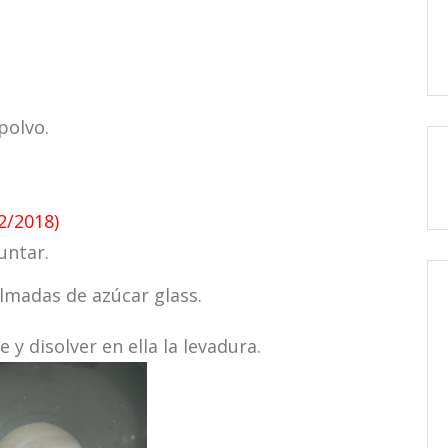
polvo.
02/2018)
untar.
lmadas de azúcar glass.
 disolver en ella la levadura.